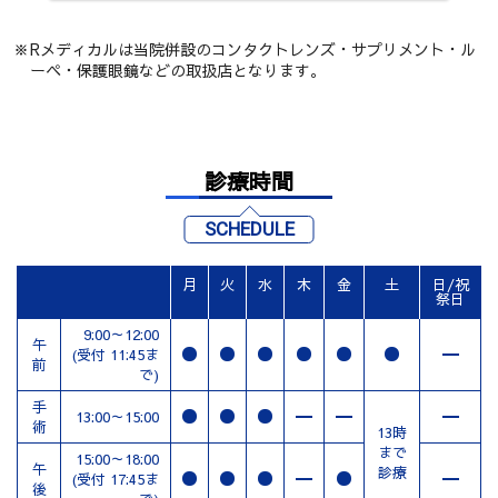
Rメディカルは当院併設のコンタクトレンズ・サプリメント・ル
ーペ・保護眼鏡などの取扱店となります。
診療時間
SCHEDULE
月
火
水
木
金
土
日/祝
祭日
9:00～12:00
午
(受付 11:45ま
前
で)
手
13:00～15:00
術
13時
まで
15:00～18:00
午
診療
(受付 17:45ま
後