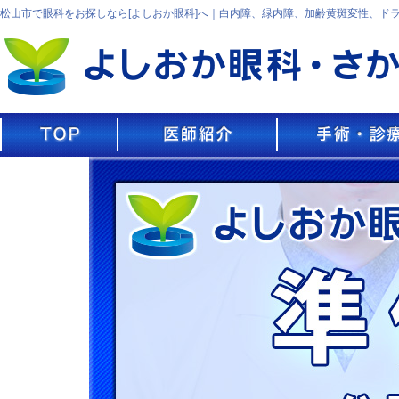
松山市で眼科をお探しなら[よしおか眼科]へ｜白内障、緑内障、加齢黄斑変性、ド