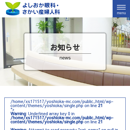
menu
お知らせ
news
/home/xs171517/yoshioka-mc.com/public_html/wp-
content/themes/yoshioka/single.php on line
21
">
Warning
: Undefined array key 0 in
/home/xs171517/yoshioka-mc.com/public_html/wp-
content/themes/yoshioka/single.php
on line
21
Warning
: Attempt to read property "cat_name" on null in