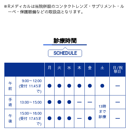
Rメディカルは当院併設のコンタクトレンズ・サプリメント・ル
ーペ・保護眼鏡などの取扱店となります。
診療時間
SCHEDULE
月
火
水
木
金
土
日/祝
祭日
9:00～12:00
午
(受付 11:45ま
前
で)
手
13:00～15:00
術
13時
まで
15:00～18:00
午
診療
(受付 17:45ま
後
で)