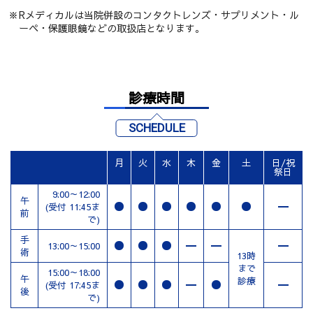
Rメディカルは当院併設のコンタクトレンズ・サプリメント・ル
ーペ・保護眼鏡などの取扱店となります。
診療時間
SCHEDULE
月
火
水
木
金
土
日/祝
祭日
9:00～12:00
午
(受付 11:45ま
前
で)
手
13:00～15:00
術
13時
まで
15:00～18:00
午
診療
(受付 17:45ま
後
で)