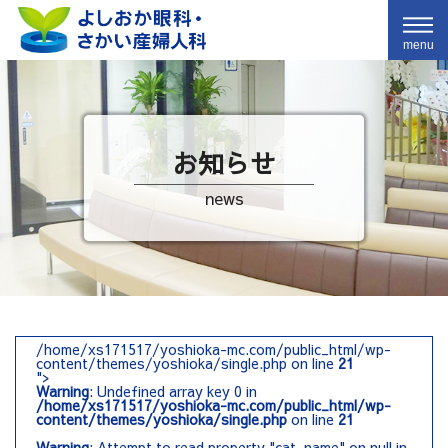
menu
お知らせ
news
/home/xs171517/yoshioka-mc.com/public_html/wp-
content/themes/yoshioka/single.php on line
21
">
Warning
: Undefined array key 0 in
/home/xs171517/yoshioka-mc.com/public_html/wp-
content/themes/yoshioka/single.php
on line
21
Warning
: Attempt to read property "cat_name" on null in